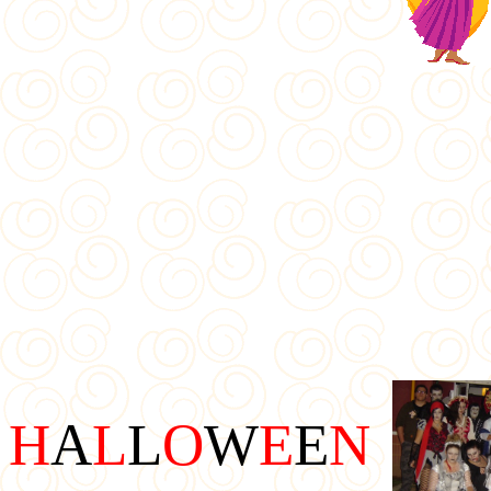
H
A
L
L
O
W
E
E
N