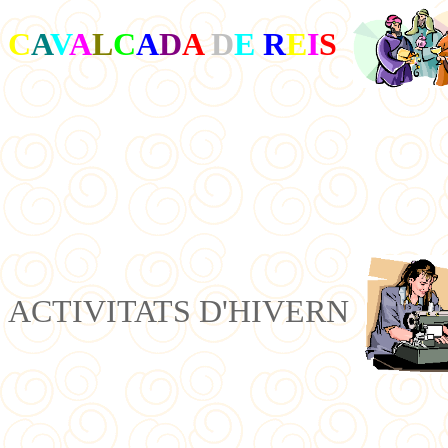
C
A
V
A
L
C
A
D
A
D
E
R
E
I
S
ACTIVITATS D'HIVERN